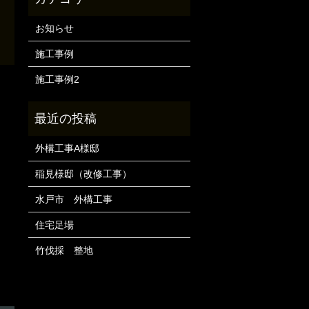
お知らせ
施工事例
施工事例2
外構工事A様邸
稲見様邸（改修工事）
水戸市 外構工事
住宅足場
竹伐採 整地