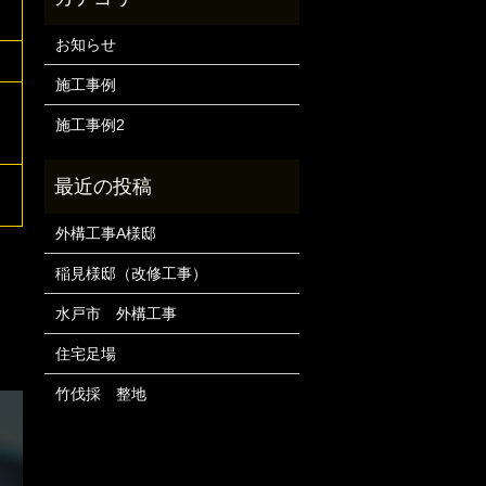
お知らせ
施工事例
施工事例2
外構工事A様邸
稲見様邸（改修工事）
水戸市 外構工事
住宅足場
竹伐採 整地