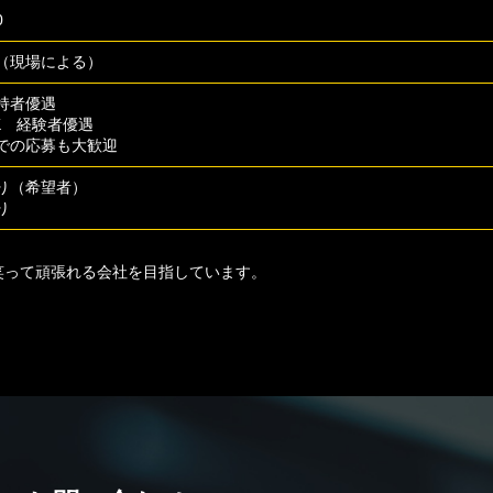
0
（現場による）
持者優遇
K 経験者優遇
での応募も大歓迎
り（希望者）
り
笑って頑張れる会社を目指しています。