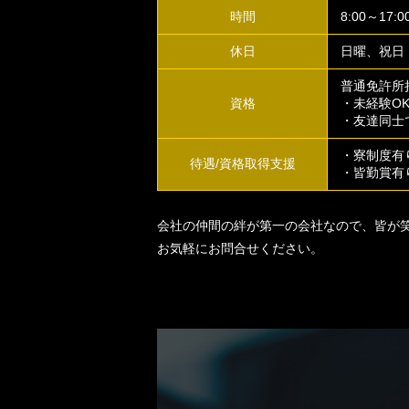
時間
8:00～17:0
休日
日曜、祝日
普通免許所
資格
・未経験O
・友達同士
・寮制度有
待遇/資格取得支援
・皆勤賞有
会社の仲間の絆が第一の会社なので、皆が
お気軽にお問合せください。